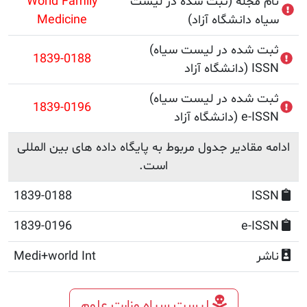
جله (ثبت شده در لیست
World Family
دانشگاه آزاد)
Medicine
(ثبت شده در لیست سیاه
1839-0188
 ISSN
(ثبت شده در لیست سیاه
1839-0196
د) e-ISSN
قادیر جدول مربوط به پایگاه داده های بین المللی
است.
1839-0188
1839-0196
e-
Medi+world Int
لیست سیاه وزارت علوم