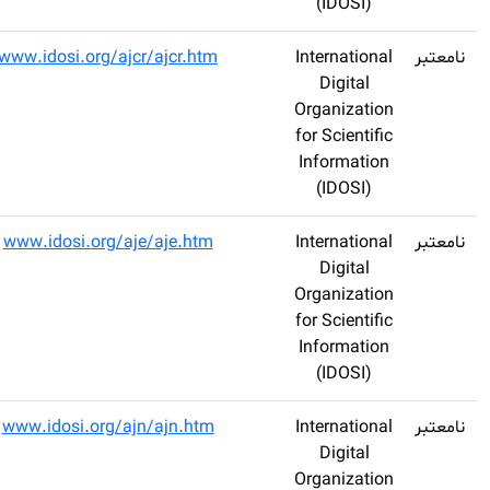
Academic Journal
1995-
www.idosi.org/ajc
of Cancer
8943
Research (AJCR)
Academic Journal
1995-
www.idosi.org/a
of Entomology
8994
(AJE)
Academic Journal
2309-
www.idosi.org/a
of Nutrition (AJN)
8902