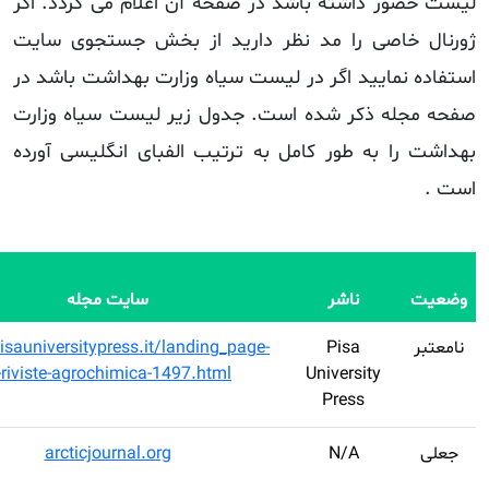
 می گردد. اگر
 جستجوی سایت
هداشت باشد در
ت سیاه وزارت
انگلیسی آورده
e-
یت مجله
ISSN
ISSN
نام مجله
AGROCHIMICA
0002-
www.pisauniversitypress
1857
le-riviste-agrochim
ARCTIC
0004-
arcticjourna
0843