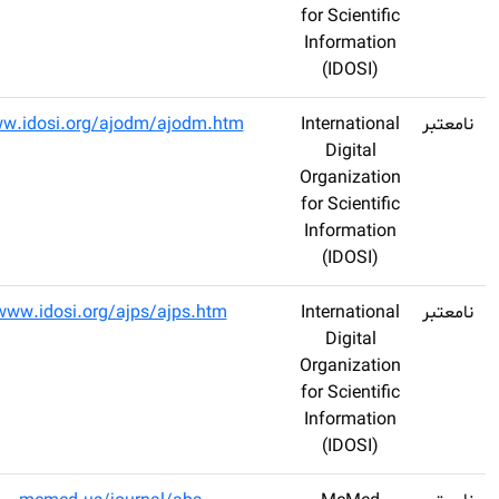
Academic Journal
2222-
www.idosi.org/ajo
of Oral and Dental
128X
Medicine (AJODM)
Academic Journal
1995-
www.idosi.org/aj
of Plant Sciences
8986
(AJPS)