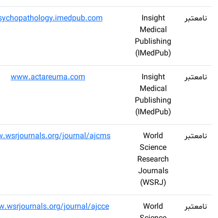
Acta
2469-
psychopathology.
Psychopathologica
6676
Acta
www.actareu
Reumatologica
Advance Journal
www.wsrjournals.org
of Chemistry and
Material Sciences
Advance Journal
www.wsrjournals.org