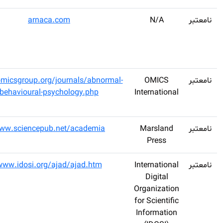
ARNACA American
2347-
arnaca.c
Journal of
2766
Advances in
Medical Science
Abnormal and
2472-
www.omicsgroup.org/jo
Behavioural
0496
behavioural-psyc
Psychology
Academia Arena
1553-
www.sciencepub.n
992X
Academic Journal
2079-
www.idosi.org/aj
of Animal
200X
Diseases (AJAD)