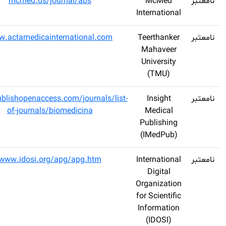
Acta Biomedica
2348-
mcmed.us/jour
Scientia
215X
Acta Medica
2349-
www.actamedicainte
International
0578
Acta
2386-
www.publishopenaccess.c
Microbiologica
687X
of-journals/bio
Acta
2079-
www.idosi.org/a
Parasitologica
2166
Globalis (APG)