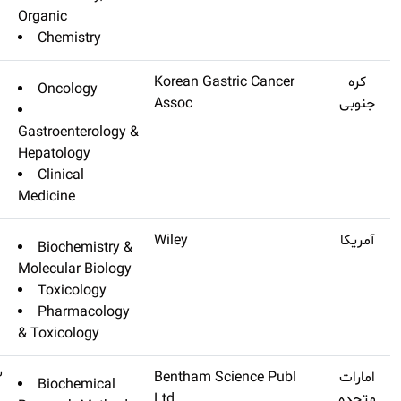
Organic
Chemistry
Journal Of Gastric Cancer
Q3
۳٫۷۲
Oncology
Gastroenterolog
Hepatology
Clinical
Medicine
Journal Of Biochemical And
Q3
۳٫۶۴۲
Biochemistry
Molecular Toxicology
Molecular Biolo
Toxicology
Pharmacolo
& Toxicology
Current Bioinformatics
Q3
۳٫۵۴۳
Biochemical