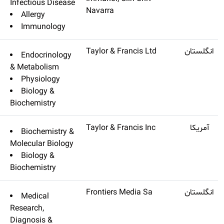
Infectious Dise
Allergy
Immunology
Archives Of Physiology And
Q3
۴٫۰۷۶
Endocrinolo
Biochemistry
& Metabolism
Physiology
Biology &
Biochemistry
Prion
Q3
۳٫۹۳۱
Biochemistry
Molecular Biolo
Biology &
Biochemistry
British Journal Of Biomedical
Q3
۳٫۸۲۹
Medical
Science
Research,
Diagnosis &