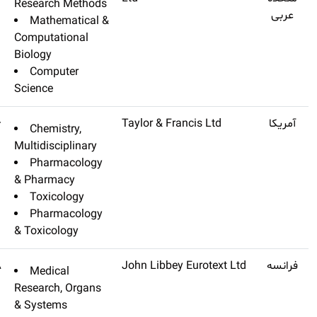
Research Meth
Mathematica
Computational
Biology
Computer
Science
Drug And Chemical
Q3
۳٫۳۵۶
Chemistry,
Toxicology
Multidisciplinar
Pharmacolo
& Pharmacy
Toxicology
Pharmacolo
& Toxicology
European Journal Of
Q3
۳٫۳۲۸
Medical
Dermatology
Research, Orga
& Systems