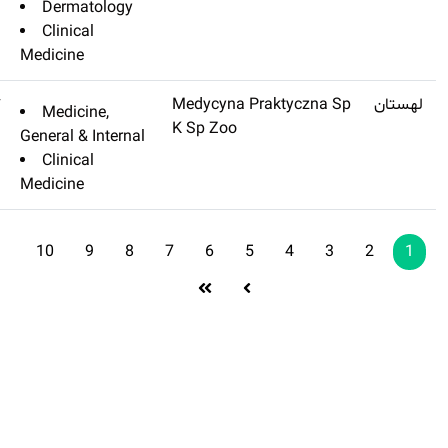
Dermatology
Clinical
Medicine
Polish Archives Of Internal
Q3
۳٫۲۷۷
Medicine,
Medicine-polskie Archiwum
General & Intern
Medycyny Wewnetrznej
Clinical
Medicine
10
9
8