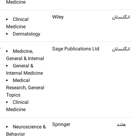
Medicine
Journal Der Deutschen
Q3
۵٫۵۸۴
Clinical
Dermatologischen
Medicine
Gesellschaft
Dermatology
Journal Of The Royal Society
Q3
۵٫۳۴۴
Medicine,
Of Medicine
General & Intern
General &
Internal Medicin
Medical
Research, Gener
Topics
Clinical
Medicine
Cognitive Neurodynamics
Q3
۵٫۰۸۲
Neuroscienc
Behavior