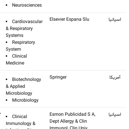
Neuroscienc
Archivos De
Q3
۴٫۸۷۲
Cardiovascul
Bronconeumologia
& Respiratory
Systems
Respiratory
System
Clinical
Medicine
Probiotics And Antimicrobial
Q3
۴٫۶۰۹
Biotechnolo
Proteins
& Applied
Microbiology
Microbiology
Journal Of Investigational
Q3
۴٫۳۳۳
Clinical
Allergology And Clinical
Immunology &
Immunology