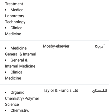
Treatment
Medical
Laboratory
Technology
Clinical
Medicine
Dm Disease-a-month
Q3
۳٫۸
Medicine,
General & Intern
General &
Internal Medicin
Clinical
Medicine
Polycyclic Aromatic
Q3
۳٫۷۴۴
Organic
Compounds
Chemistry/Poly
Science
Chemistry,