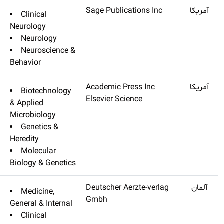
Epilepsy Currents
Q3
۷٫۵
Clinical
Neurology
Neurology
Neuroscienc
Behavior
Genomics
Q3
۵٫۷۳۶
Biotechnolo
& Applied
Microbiology
Genetics &
Heredity
Molecular
Biology & Genet
Deutsches Arzteblatt
Q3
۵٫۵۹۴
Medicine,
International
General & Intern
Clinical