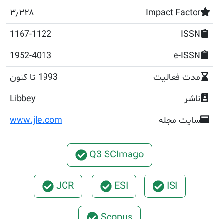
۳٫۳۲۸
Impact F
1167-1122
1952-4013
e
فعالیت
1993 تا کنون
Libbey
مجله
www.jle.com
Q3 SCImago
JCR
ESI
ISI
Scopus