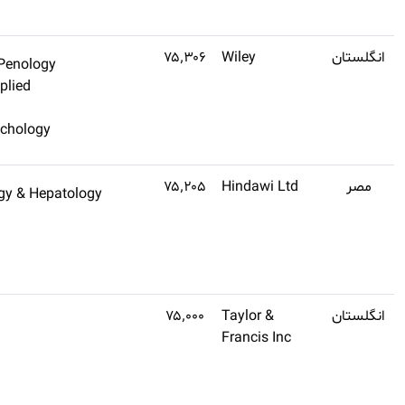
کنید
Q3
۱
Criminology & Penology
اشتراک
Psychology, Applied
طلایی
Law
تهیه
Psychiatry/Psychology
کنید
(تنظیم
Q3
Gastroenterology & Hepatolog
اشتراک
نشده)
طلایی
تهیه
کنید
Q2
۲٫۹
Immunology
اشتراک
طلایی
تهیه
کنید