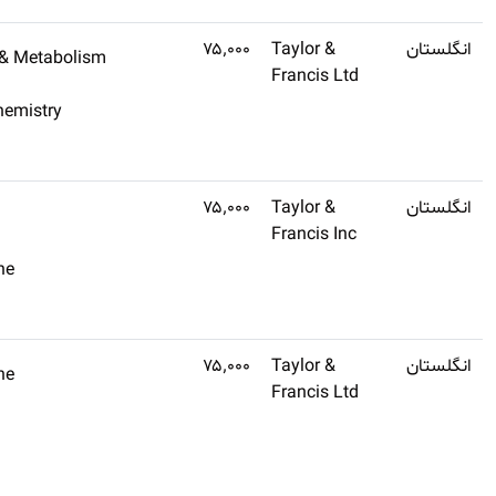
Q3
۲٫۷
Endocrinology & Metabolism
اشتراک
Physiology
طلایی
Biology & Biochemistry
تهیه
کنید
Q2
۱٫۳
Dermatology
اشتراک
Surgery
طلایی
Clinical Medicine
تهیه
کنید
Q2
۱٫۲
Clinical Medicine
اشتراک
Pediatrics
طلایی
تهیه
کنید