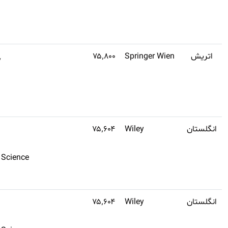
Agronomy
طلایی
تهیه
کنید
(تنظیم
Q4
Ophthalmology
اشتراک
نشده)
طلایی
تهیه
کنید
Q2
۱
Plant Sciences
اشتراک
Forestry
طلایی
Plant & Animal Science
تهیه
کنید
Q2
۱
Plant Sciences
اشتراک
Forestry
طلایی