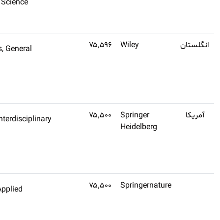
Plant & Animal Science
تهیه
کنید
Q1
۱٫۶
Social Sciences, General
اشتراک
Law
طلایی
تهیه
کنید
Q2
۲٫۸
Mathematics, Interdisciplinary
اشتراک
Applications
طلایی
Mathematics
تهیه
کنید
(تنظیم
Mathematics, Applied
اشتراک
نشده)
طلایی
تهیه