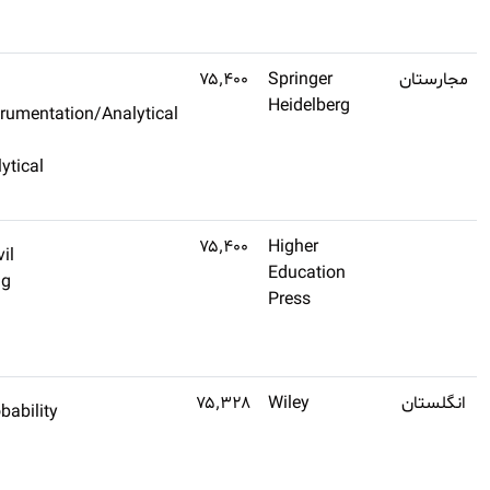
کنید
Q4
۱٫۱
اشتراک
Spectroscopy/Instrumentation/Ana
طلایی
Sciences
تهیه
Chemistry, Analytical
کنید
Chemistry
(تنظیم
Engineering, Civil
اشتراک
نشده)
Civil Engineering
طلایی
Engineering
تهیه
کنید
۰٫۸
Statistics & Probability
اشتراک
Mathematics
طلایی
تهیه