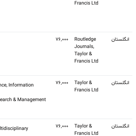
نشده)
طلایی
تهیه
کنید
(تنظیم
Q2
Religion
اشتراک
نشده)
طلایی
تهیه
کنید
(تنظیم
Q2
Computer Science, Information
اشتراک
نشده)
Systems
طلایی
Operations Research & Manag
تهیه
Science
کنید
(تنظیم
Q3
Agriculture, Multidisciplinary
اشتراک
نشده)