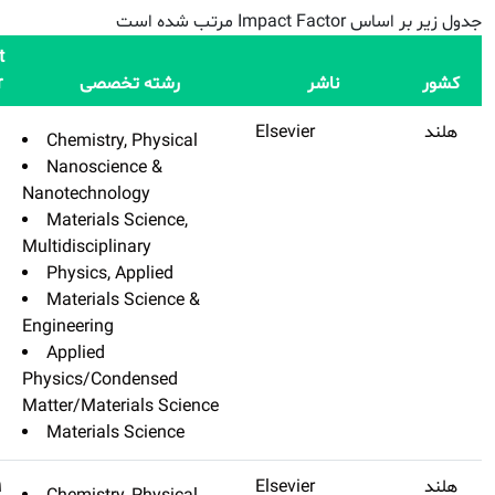
Impact
 تخصصی
Factor
Q
نام مجله
Nano Energy
Q1
۱۷٫۸۸۱
Chemistry, P
Nanoscience
Nanotechnolog
Materials Sc
Multidisciplinar
Physics, App
Materials Sc
Engineering
Applied
Physics/Conde
Matter/Material
Materials Sc
Energy Storage Materials
۱۷٫۷۸۹