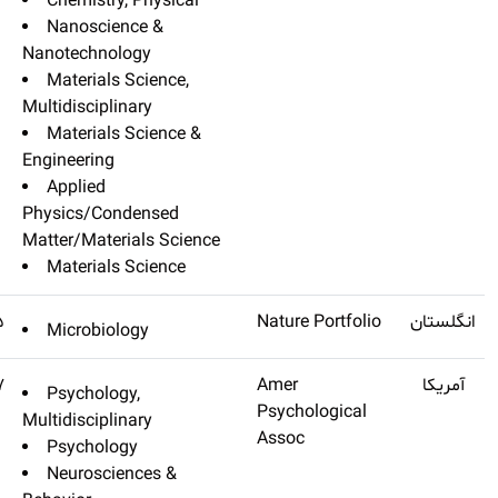
Chemistry, P
Nanoscience
Nanotechnolog
Materials Sc
Multidisciplinar
Materials Sc
Engineering
Applied
Physics/Conde
Matter/Material
Materials Sc
Nature Microbiology
۱۷٫۷۴۵
Microbiology
Psychological Bulletin
Q1
۱۷٫۷۳۷
Psychology,
Multidisciplinar
Psychology
Neuroscienc