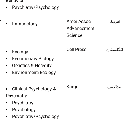
Behavior
Psychiatry/
Science Immunology
۱۷٫۷۲۷
Immunology
Trends In Ecology & Evolution
Q1
۱۷٫۷۱۲
Ecology
Evolutionary
Genetics & H
Environment
Psychotherapy And
Q1
۱۷٫۶۵۹
Clinical Psy
Psychosomatics
Psychiatry
Psychiatry
Psychology
Psychiatry/