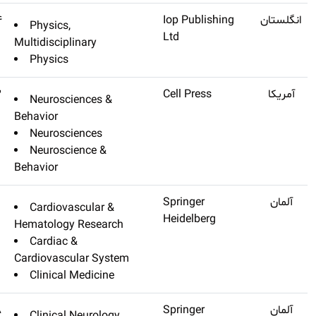
Reports On Progress In
Q1
۱۷٫۲۶۴
Physics,
Physics
Multidisciplinar
Physics
Neuron
Q1
۱۷٫۱۷۳
Neuroscienc
Behavior
Neuroscienc
Neuroscienc
Behavior
Basic Research In Cardiology
Q1
۱۷٫۱۶۵
Cardiovascul
Hematology Re
Cardiac &
Cardiovascular
Clinical Medi
Acta Neuropathologica
Q1
۱۷٫۰۸۸