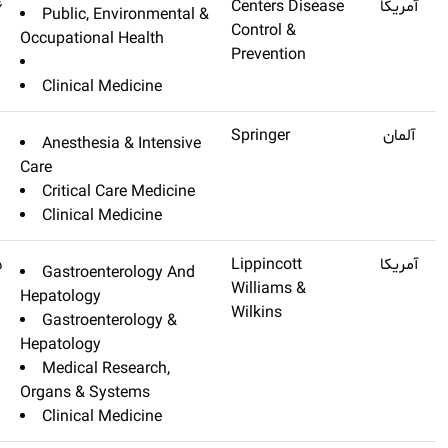
Mmwr-morbidity And
Q1
۱۷٫۵۸۶
Public, Envi
Mortality Weekly Report
Occupational He
Clinical Medi
Intensive Care Medicine
Q1
۱۷٫۴۴
Anesthesia &
Care
Critical Care
Clinical Medi
Hepatology
Q1
۱۷٫۴۲۵
Gastroentero
Hepatology
Gastroentero
Hepatology
Medical Rese
Organs & Syste
Clinical Medi