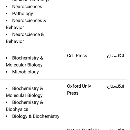
Clinical Neu
Neuroscienc
Pathology
Neuroscienc
Behavior
Neuroscienc
Behavior
Trends In Microbiology
Q1
۱۷٫۰۷۹
Biochemistry
Molecular Biolo
Microbiology
Nucleic Acids Research
Q1
۱۶٫۹۷۱
Biochemistry
Molecular Biolo
Biochemistry
Biophysics
Biology & Bi