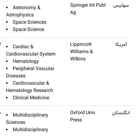
Living Reviews In Solar
Q1
۱۷٫۴۱۷
Astronomy &
Physics
Astrophysics
Space Scien
Space Scien
Circulation Research
Q1
۱۷٫۳۶۷
Cardiac &
Cardiovascular
Hematology
Peripheral V
Diseases
Cardiovascul
Hematology Re
Clinical Medi
National Science Review
Q1
۱۷٫۲۷۵
Multidiscipli
Sciences
Multidiscipli