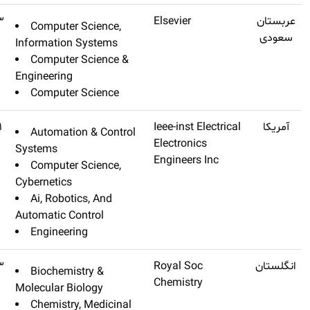
Journal Of King Saud
Q1
۱۳٫۴۷۳
Computer Sc
University-computer And
Information Sy
Information Sciences
Computer Sc
Engineering
Computer Sc
Ieee Transactions On
Q1
۱۳٫۴۵۱
Automation 
Systems Man Cybernetics-
Systems
systems
Computer Sc
Cybernetics
Ai, Robotics
Automatic Cont
Engineering
Natural Product Reports
Q1
۱۳٫۴۲۳
Biochemistr
Molecular Biol
Chemistry, M