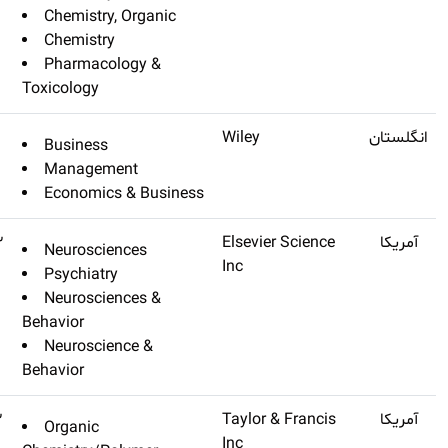
Chemistry, O
Chemistry
Pharmacolo
Toxicology
International Journal Of
Q1
۱۳٫۴۱۹
Business
Management Reviews
Managemen
Economics &
Biological Psychiatry
Q1
۱۳٫۳۸۲
Neuroscienc
Psychiatry
Neuroscienc
Behavior
Neuroscienc
Behavior
Polymer Reviews
Q1
۱۳٫۲۸۲
Organic