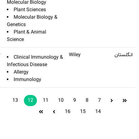
Molecular Biol
Plant Scienc
Molecular Bi
Genetics
Plant & Anim
Science
Allergy
Q1
۱۳٫۱۴۶
Clinical Im
Infectious Dise
Allergy
Immunology
13
12