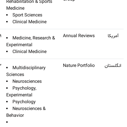
Rehabilitation 
Medicine
Sport Scienc
Clinical Med
Annual Review Of Medicine
Q1
۱۳٫۷۳۹
Medicine, Re
Experimental
Clinical Med
Nature Human Behaviour
۱۳٫۶۶۳
Multidiscipli
Sciences
Neuroscienc
Psychology,
Experimental
Psychology
Neuroscienc
Behavior