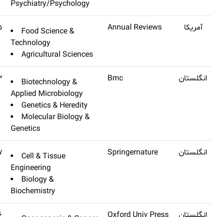
Psychiatry/Psy
Annual Review Of Food
Q1
۱۳٫۶۳۵
Food Scienc
Science And Technology
Technology
Agricultural
Genome Biology
۱۳٫۵۸۳
Biotechnolo
Applied Microbi
Genetics & H
Molecular Bi
Genetics
Bone Research
Q1
۱۳٫۵۶۷
Cell & Tissu
Engineering
Biology &
Biochemistry
Jnci-journal Of The National
Q1
۱۳٫۵۰۶