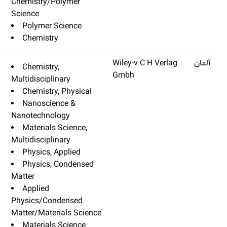
Chemistry/Poly
Science
Polymer Sci
Chemistry
Small
Q1
۱۳٫۲۸۱
Chemistry,
Multidisciplinar
Chemistry, P
Nanoscience
Nanotechnolog
Materials Sc
Multidisciplinar
Physics, App
Physics, Co
Matter
Applied
Physics/Conde
Matter/Material
Materials Sc