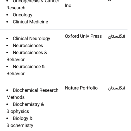
Oncogenesis
Cancer Institute
Research
Oncology
Clinical Med
Brain
Q1
۱۳٫۵۰۱
Clinical Neu
Neuroscienc
Neuroscienc
Behavior
Neuroscienc
Behavior
Nature Protocols
Q1
۱۳٫۴۹۱
Biochemical
Methods
Biochemistr
Biophysics
Biology &
Biochemistry