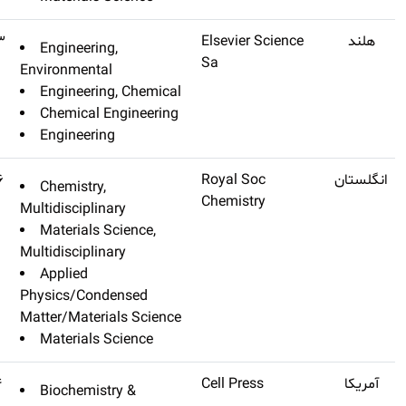
Chemical Engineering
Q1
۱۳٫۲۷۳
Engineering,
Journal
Environmental
Engineering,
Chemical En
Engineering
Materials Horizons
۱۳٫۲۶۶
Chemistry,
Multidisciplinar
Materials Sc
Multidisciplinar
Applied
Physics/Conde
Matter/Material
Materials Sc
Molecular Plant
Q1
۱۳٫۱۶۴
Biochemistr