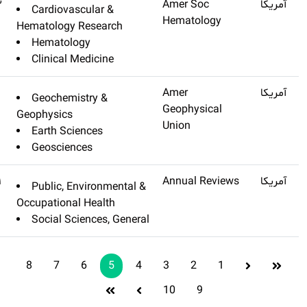
Blood
Q1
۲۲٫۱۱۳
Cardiovascu
Hematology Re
Hematology
Clinical Med
Reviews Of Geophysics
Q1
۲۲
Geochemistr
Geophysics
Earth Scien
Geoscience
Annual Review Of Public
Q1
۲۱٫۹۸۱
Public, Envi
Health
Occupational H
Social Scien
8
7
6