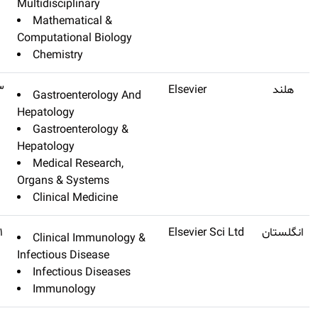
Multidisciplina
Molecular Science
Mathematica
Computational 
Chemistry
Journal Of Hepatology
Q1
۲۵٫۰۸۳
Gastroenter
Hepatology
Gastroenter
Hepatology
Medical Res
Organs & Syst
Clinical Med
Lancet Infectious Diseases
Q1
۲۵٫۰۷۱
Clinical Im
Infectious Dise
Infectious D
Immunolog