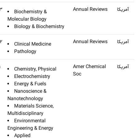
Annual Review Of
Q1
۲۳٫۶۴۳
Biochemistr
Biochemistry
Molecular Biol
Biology & B
Annual Review Of Pathology-
Q1
۲۳٫۴۷۲
Clinical Med
mechanisms Of Disease
Pathology
Acs Energy Letters
۲۳٫۱۰۱
Chemistry, P
Electrochemi
Energy & Fu
Nanoscienc
Nanotechnolog
Materials Sc
Multidisciplina
Environment
Engineering & 
Applied