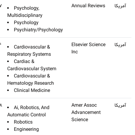
Annual Review Of
Q1
۲۴٫۱۳۷
Psychology,
Psychology
Multidisciplina
Psychology
Psychiatry/
Journal Of The American
Q1
۲۴٫۰۹۴
Cardiovascu
College Of Cardiology
Respiratory Sy
Cardiac &
Cardiovascular
Cardiovascu
Hematology Re
Clinical Med
Science Robotics
۲۳٫۷۴۸
Ai, Robotics
Automatic Cont
Robotics
Engineering