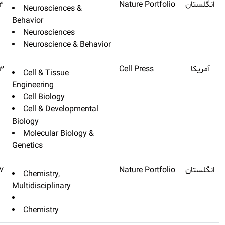
Nature Neuroscience
Q1
۲۴٫۸۸۴
Neuroscienc
Behavior
Neuroscienc
Neuroscienc
Cell Stem Cell
Q1
۲۴٫۶۳۳
Cell & Tissu
Engineering
Cell Biology
Cell & Deve
Biology
Molecular B
Genetics
Nature Chemistry
Q1
۲۴٫۴۲۷
Chemistry,
Multidisciplina
Chemistry