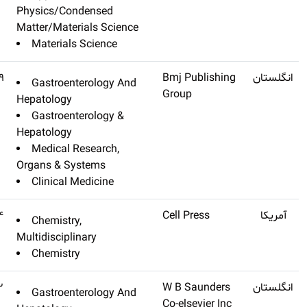
Physics/Conde
Matter/Materia
Materials S
Gut
Q1
۲۳٫۰۵۹
Gastroenter
Hepatology
Gastroenter
Hepatology
Medical Res
Organs & Syst
Clinical Med
Chem
۲۲٫۸۰۴
Chemistry,
Multidisciplina
Chemistry
Gastroenterology
Q1
۲۲٫۶۸۲
Gastroenter