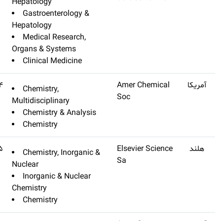
Hepatology
Gastroenter
Hepatology
Medical Res
Organs & Syst
Clinical Med
Accounts Of Chemical
Q1
۲۲٫۳۸۴
Chemistry,
Research
Multidisciplina
Chemistry &
Chemistry
Coordination Chemistry
Q1
۲۲٫۳۱۵
Chemistry, I
Reviews
Nuclear
Inorganic & 
Chemistry
Chemistry