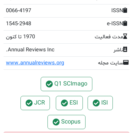
0066-4197
1545-2948
e
عالیت
1970 تا کنون
Annual Reviews Inc.
مجله
www.annualreviews.org
Q1 SCImago
JCR
ESI
ISI
Scopus