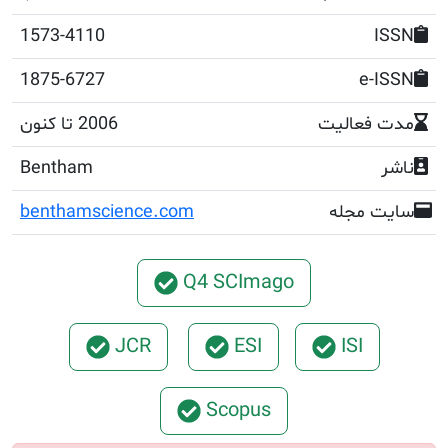
1573-4110
1875-6727
e
عالیت
2006 تا کنون
Bentham
مجله
benthamscience.com
Q4 SCImago
JCR
ESI
ISI
Scopus