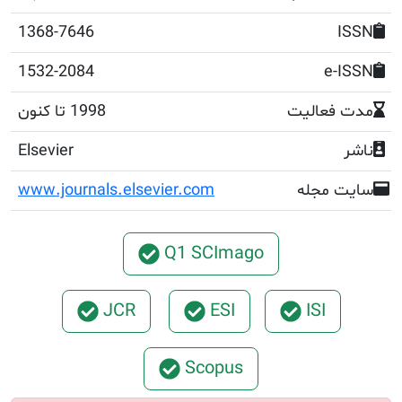
1368-7646
1532-2084
e
عالیت
1998 تا کنون
Elsevier
مجله
www.journals.elsevier.com
Q1 SCImago
JCR
ESI
ISI
Scopus