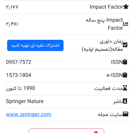
۲٫۱۷۷
Impact F
پنج ساله Impact
۲٫۴۸۱
F
اوری
اشتراک نقره ای تهیه کنید
تصمیم اولیه)
0957-7572
1573-1804
e
عالیت
1990 تا کنون
Springer Nature
مجله
www.springer.com