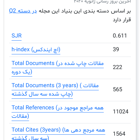
ز رسانی ژانویه ۲۰۲۰
س دسته بندی این بنیاد این مجله
در دسته Q2
د
SJR
0
3
h-index (اچ ایندکس)
Total Documents (مقالات چاپ شده در
2
یک دوره)
Total Documents (3 years) ( مقالات
5
چاپ شده سه سال گذشته)
Total References (همه مراجع موجود در
1
مقالات)
Total Cites (3years) (همه مرجع دهی ها
1
سه سال گذشته)