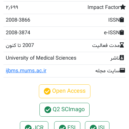
۲٫۶۹۹
Impact 
2008-3866
2008-3874
e
عالیت
2007 تا کنون
University of Medical Sciences
مجله
ijbms.mums.ac.ir
Open Access
Q2 SCImago
JCR
ESI
ISI