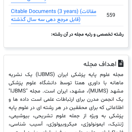
Citable Documents (3 years) (مقالات
5
قابل مرجع دهی سه سال گذشته)
صصی و رتبه مجله در آن رشته:
اف مجله
مجله علوم پایه پزشکی ایران (IJBMS) یک نشریه
 با داوری همتا توسط دانشگاه علوم پزشکی
مشهد (MUMS)، مشهد، ایران است. مجله "IJBMS"
من مدرن برای ارتباطات علمی است داده ها و
ی که برای محققین در هر رشته ای در علوم پایه
به ویژه از جمله علوم تشریحی، بیوشیمی،
 ایمونولوژی، میکروبیولوژی، آسیب شناسی،