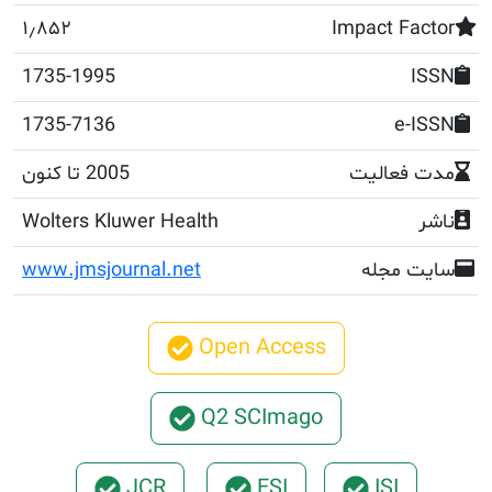
۱٫۸۵۲
Impact F
1735-1995
1735-7136
e
عالیت
2005 تا کنون
Wolters Kluwer Health
مجله
www.jmsjournal.net
Open Access
Q2 SCImago
JCR
ESI
ISI