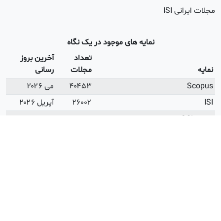
 ISI
نمایه های موجود در یک نگاه
تعداد
آخرین بروز
مجلات
رسانی
۴۰۴۵۳
می ۲۰۲۶
۲۶۰۰۲
آپریل ۲۰۲۶
۲۵۲۳۱
می ۲۰۲۶
ISI Open Access
۳۲۸۳
می ۲۰۲۶
ه وزارت علوم
۲۴۳۸
اردیبهشت
۱۴۰۵
ه وزارت بهداشت
۲۱۹۷
فروردین ۱۴۰۳
 دانشگاه آزاد
۷۵۱
دی ۱۴۰۳
ای زمان داوری
۷۲۵۷
می ۲۰۲۶