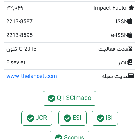
۳۲٫۰۶۹
Impact F
2213-8587
2213-8595
e
عالیت
2013 تا کنون
Elsevier
مجله
www.thelancet.com
Q1 SCImago
JCR
ESI
ISI
Scopus