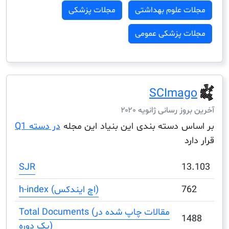
ت علوم بهداشتی
مجلات پزشکی
ت پزشکی عمومی
SCIma
ز رسانی ژانویه ۲۰۲۰
س دسته بندی این بنیاد این مجله
در دسته Q1
د
SJR
1
7
h-index (اچ ایندکس)
Total Documents (مقالات چاپ شده در
1
یک دوره)