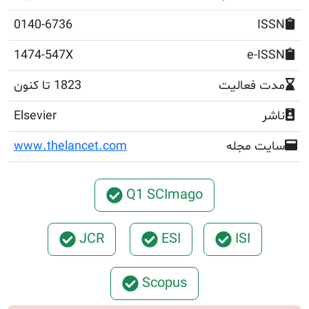
0140-6736
1474-547X
e
عالیت
1823 تا کنون
Elsevier
مجله
www.thelancet.com
Q1 SCImago
JCR
ESI
ISI
Scopus