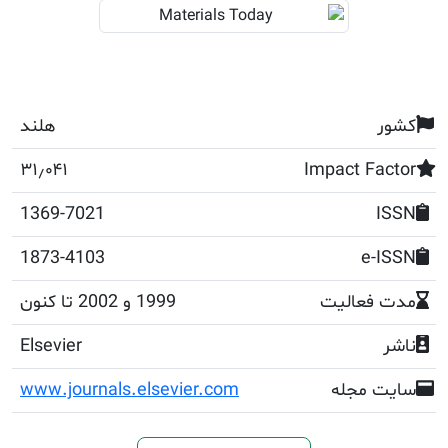
هلند
۳۱٫۰۴۱
Impact 
1369-7021
1873-4103
e
عالیت
1999 و 2002 تا کنون
Elsevier
مجله
www.journals.elsevier.com