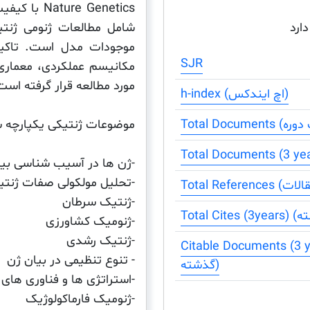
e Genetics
شامل مطالعات ژنومی ژنت
دارد
موجودات مدل است. تاکید 
SJR
مکانیسم عملکردی، معمار
مورد مطالعه قرار گرفته است
h-index (اچ ایندکس)
موضوعات ژنتیکی یکپارچه شا
-ژن ها در آسیب شناسی بیم
-تحلیل مولکولی صفات ژنتی
-ژنتیک سرطان
-ژنومیک کشاورزی
-ژنتیک رشدی
Citable Docum) (مقالات قابل مرجع دهی سه سال
- تنوع تنظیمی در بیان ژن
گذشته)
-استراتژی ها و فناوری های 
-ژنومیک فارماکولوژیک