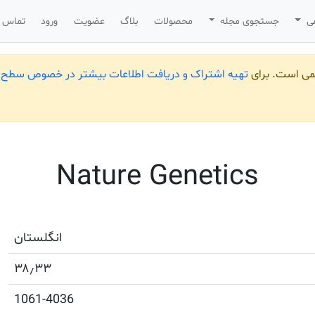
می
جستجوی مجله
محصولات
بلاگ
عضویت
ورود
تماس ب
یمی است. برای
تهیه اشتراک و دریافت اطلاعات بیشتر در خصوص سطح ب
Nature Genetics
انگلستان
۳۸٫۳۳
1061-4036