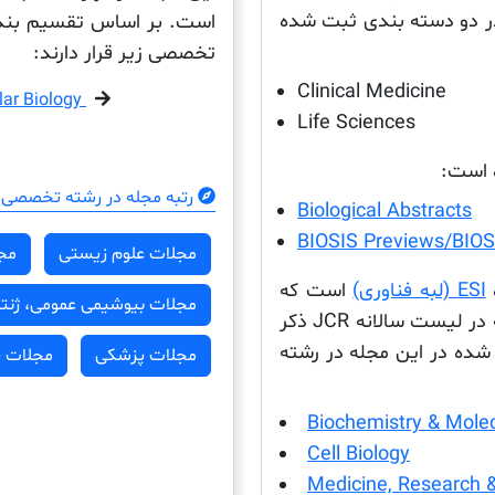
لات ISI در دو دسته بندی ثبت شده
است. بر اساس تقسیم بندی
تخصصی زیر قرار دارند:
Clinical Medicine
lar Biology
Life Sciences
ه است:
رتبه مجله در رشته تخصصی 
Biological Abstracts
BIOSIS Previews/BIOSI
مجلات علوم زیستی
مج
ESI (لبه فناوری)
است که
مجلات بیوشیمی عمومی، ژن
این مجله در این پایگاه داده نیز ثبت شده است این مجله در لیست سالانه JCR ذکر
ده در این مجله در رشته
مجلات پزشکی
مجلات 
Biochemistry & Molec
Cell Biology
Medicine, Research 