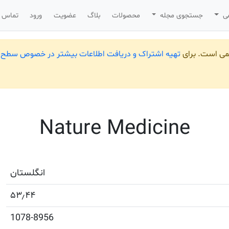
می
جستجوی مجله
محصولات
بلاگ
عضویت
ورود
تماس ب
یمی است. برای
تهیه اشتراک و دریافت اطلاعات بیشتر در خصوص سطح ب
Nature Medicine
انگلستان
۵۳٫۴۴
1078-8956