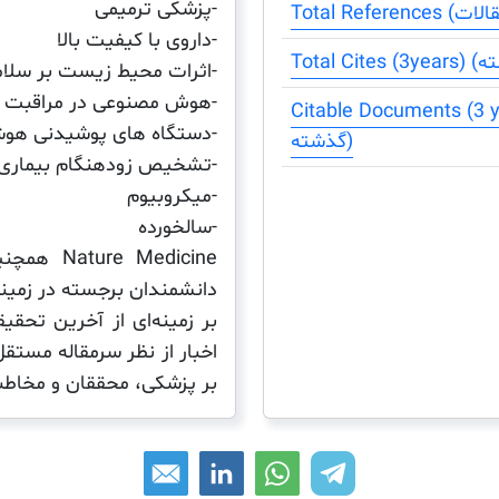
-پزشکی ترمیمی
-داروی با کیفیت بالا
-اثرات محیط زیست بر سلا
-هوش مصنوعی در مراقبت 
Citable Docum) (مقالات قابل مرجع دهی سه سال
-دستگاه های پوشیدنی هو
گذشته)
-تشخیص زودهنگام بیماری
-میکروبیوم
-سالخورده
Medicine
دانشمندان برجسته در زمینه
بر زمینه‌ای از آخرین تحق
اخبار از نظر سرمقاله مستق
بر پزشکی، محققان و مخاطبان