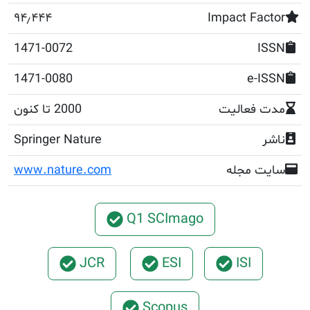
۹۴٫۴۴۴
Impact F
1471-0072
1471-0080
e
عالیت
2000 تا کنون
Springer Nature
مجله
www.nature.com
Q1 SCImago
JCR
ESI
ISI
Scopus