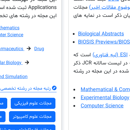
مجلات
Applications ث
ن ذکر است در نمایه های
این مجله در رشته های تخصص
thematics
Biological Abstracts
er Science
BIOSIS Previews/BIOSI
armaceutics
Drug
ESI (لبه فناوری)
است که
این مجله در این پایگاه داده نیز ثبت شده است این مجله در لیست سالانه JCR ذکر
lar Biology
ده در این مجله در رشته
nd Simulation
رتبه مجله در رشته تخصصی 
Mathematical & Comp
Experimental Biology
مجلات علوم فیزیکی
مج
Computer Science
مجلات علوم کامپیوتر
م
مجلات فارماکولوژی، سم شنا