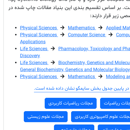
بت شده است. بر اساس تقسیم بندی این بنیاد مقالات چاپ شده در
ی زیر قرار دارند:
Physical Sciences
Mathematics
Applied Ma
Physical Sciences
Computer Science
Comput
Applications
Life Sciences
Pharmacology, Toxicology and Ph
Discovery
Life Sciences
Biochemistry, Genetics and Molecu
General Biochemistry, Genetics and Molecular Biology
Physical Sciences
Mathematics
Modeling a
در پایین جدول بخش سایمگو نشان داده شده است.
لات ریاضیات
مجلات ریاضیات کاربردی
جلات علوم کامپیوتری کاربردی
مجلات علوم زیستی
سی و داروسازی
مجلات داروپژوهی