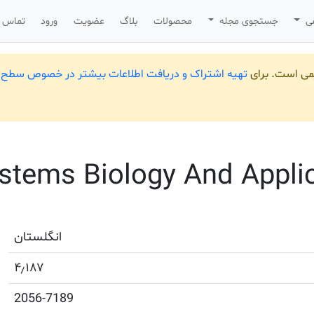
می
جستجوی مجله
محصولات
بلاگ
عضویت
ورود
تماس ب
یمی است. برای
تهیه اشتراک و دریافت اطلاعات بیشتر در خصوص سطح ب
stems Biology And Appli
انگلستان
۴٫۱۸۷
2056-7189