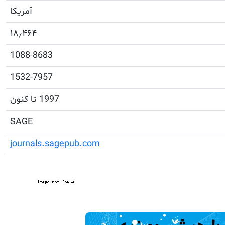
آمریکا
۱۸٫۴۶۴
1088-8683
1532-7957
1997 تا کنون
SAGE
journals.sagepub.com