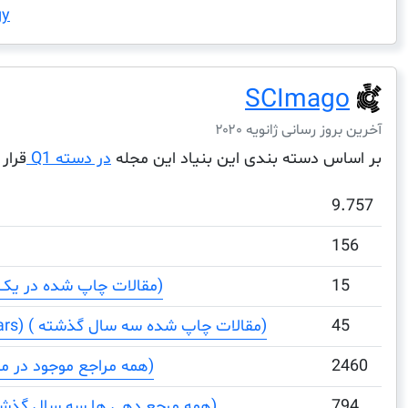
gy
SCImago
آخرین بروز رسانی ژانویه ۲۰۲۰
بر اساس دسته بندی این بنیاد این مجله
در دسته Q1
قرار 
9.757
156
15
Total Documents (مقالات چاپ شده در یک دوره)
45
Total Documents (3 years) ( مقالات چاپ شده سه سال گذشته)
2460
Total References (همه مراجع موجود در مقالات)
794
Total Cites (3years) (همه مرجع دهی ها سه سال گذشته)