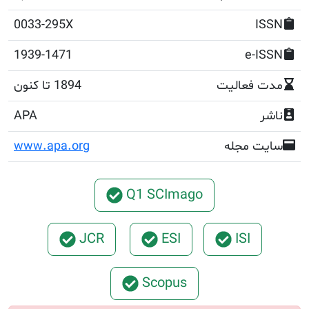
0033-295X
1939-1471
e
فعالیت
1894 تا کنون
APA
مجله
www.apa.org
Q1 SCImago
JCR
ESI
ISI
Scopus