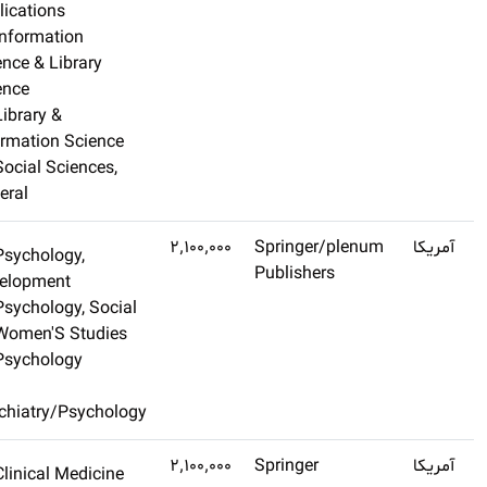
Applications
Information
Science & Library
Science
Library &
Information Science
Social Sciences,
General
Q1
۳٫۴
Psychology,
اشتراک طلایی تهیه
Development
کنید
Psychology, Social
Women'S Studies
Psychology
Psychiatry/Psycholog
Q1
۳٫۱
Clinical Medicine
اشتراک طلایی تهیه