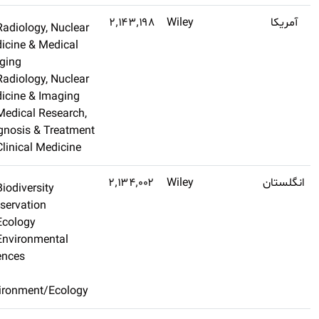
Q1
۳٫۲
Radiology, Nuclear
اشتراک طلایی تهیه
Medicine & Medical
کنید
Imaging
Radiology, Nuclear
Medicine & Imaging
Medical Research,
Diagnosis & Treatment
Clinical Medicine
Q1
۵٫۵
Biodiversity
اشتراک طلایی تهیه
Conservation
کنید
Ecology
Environmental
Sciences
Environment/Ecology