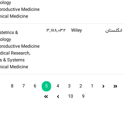
Gynecology
تهیه کنید
Reproductive Medicin
Clinical Medicine
Q1
۴٫۳
Obstetrics &
اشتراک طلایی
Gynecology
تهیه کنید
Reproductive Medicin
Medical Research,
Organs & Systems
Clinical Medicine
8
7
6