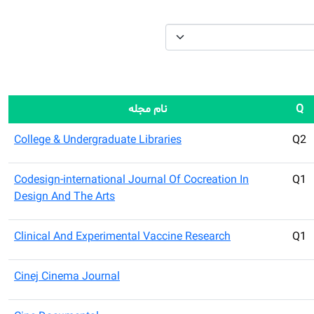
Q
نام مجله
College & Undergraduate Libraries
Q2
Codesign-international Journal Of Cocreation In
Q1
Design And The Arts
Clinical And Experimental Vaccine Research
Q1
Cinej Cinema Journal