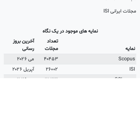
 ISI
نمایه های موجود در یک نگاه
تعداد
آخرین بروز
مجلات
رسانی
۴۰۴۵۳
می ۲۰۲۶
۲۶۰۰۲
آپریل ۲۰۲۶
۲۵۲۳۱
می ۲۰۲۶
ISI Open Access
۳۲۸۳
می ۲۰۲۶
ه وزارت علوم
۲۴۳۸
اردیبهشت
۱۴۰۵
ه وزارت بهداشت
۲۱۹۷
فروردین ۱۴۰۳
 دانشگاه آزاد
۷۵۱
دی ۱۴۰۳
ای زمان داوری
۷۲۵۷
می ۲۰۲۶