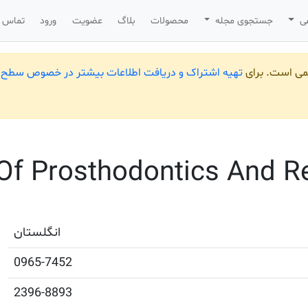
می
جستجوی مجله
محصولات
بلاگ
عضویت
ورود
تماس ب
یمی است. برای
تهیه اشتراک و دریافت اطلاعات بیشتر در خصوص سطح ب
Of Prosthodontics And Res
انگلستان
0965-7452
2396-8893