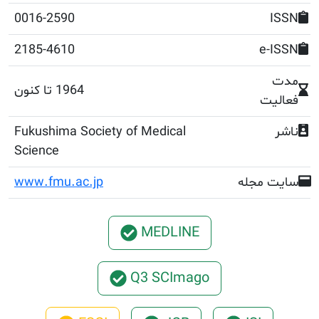
0016-2590
2185-4610
1964 تا کنون
Fukushima Society of Medical
Science
جله
www.fmu.ac.jp
MEDLINE
Q3 SCImago