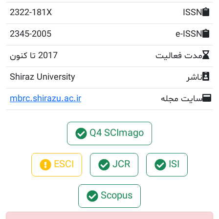
2322-181X
2345-2005
e
عالیت
2017 تا کنون
Shiraz University
مجله
mbrc.shirazu.ac.ir
Q4 SCImago
ESCI
JCR
ISI
Scopus