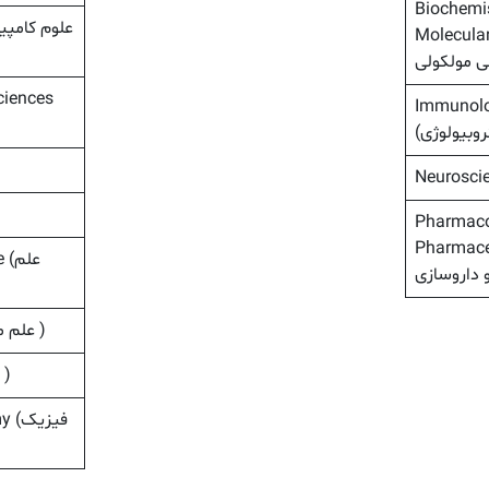
Biochemis
Mol (بیوشیمی،
ciences
Immunolo
Pharmaco
 (فارماکولوژی، سم
ce
Materials Science (علم مواد )
Mathematics (ریاضیات )
omy