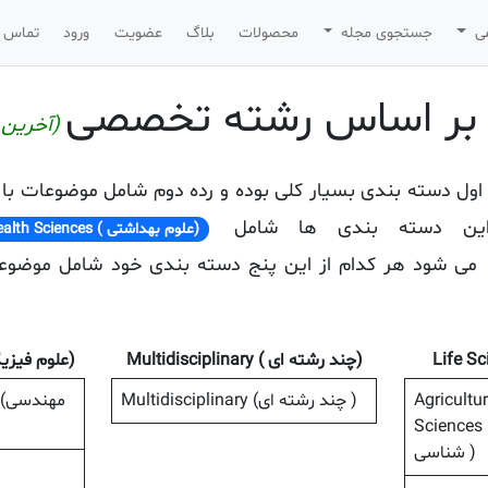
می
جستجوی مجله
محصولات
بلاگ
عضویت
ورود
تماس ب
(آخرین برو
ه اول دسته بندی بسیار کلی بوده و رده دوم شامل موضوعات 
این دسته بندی ها شامل
(علوم بهداشتی ) Health Sciences
می شود هر کدام از این پنج دسته بندی خود شامل موضوعا
(چند رشته ای ) Multidisciplinary
(علوم فیزیکی ) ciences
Agricultu
Multidisciplinary (چند رشته ای )
g
Scienc (علوم کشاورزی و زیست
شناسی )