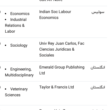
Linguistiques Mande
(تنظیم
Indian Journal Of Labour
Economics
نشده)
Economics
Industrial
Relations &
Labor
(تنظیم
Methaodos-revista De
Sociology
نشده)
Ciencias Sociales
(تنظیم
Q3
International Journal Of
Engineering,
نشده)
Structural Integrity
Multidisciplinar
(تنظیم
International Journal Of
Veterinary
نشده)
Veterinary Science And
Sciences
Medicine