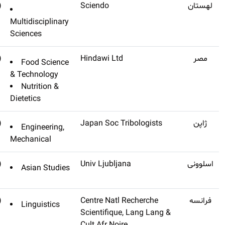
(تنظیم
Q4
Chemistry-didactics-ecology-
نشده)
metrology
Multidisciplinar
Sciences
(تنظیم
Q2
International Journal Of Food
Food Scienc
نشده)
Science
& Technology
Nutrition &
Dietetics
(تنظیم
Tribology Online
Engineering,
نشده)
Mechanical
(تنظیم
Q1
Asian Studies-azijske Studije
Asian Studie
نشده)
(تنظیم
Q2
Mandenkan-bulletin
Linguistics
نشده)
Semestriel D Etudes