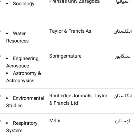
(تنظیم
Q3
Ager-revista De Estudios
Sociology
نشده)
Sobre Despoblacion Y
Desarrollo Rural
(تنظیم
Q2
Australasian Journal Of
Water
نشده)
Water Resources
Resources
(تنظیم
Astrodynamics
Engineering,
نشده)
Aerospace
Astronomy &
Astrophysics
(تنظیم
Environmental Sociology
Environment
نشده)
Studies
(تنظیم
Q3
Advances In Respiratory
Respiratory
نشده)
Medicine
System