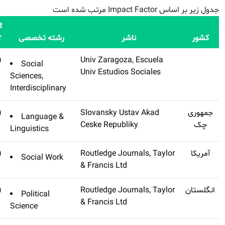
Impact
رشته تخصصی
Factor
Q
نام مجله
(تنظیم
Acciones E Investigaciones
Social
نشده)
Sociales
Sciences,
Interdisciplinary
(تنظیم
Q1
Slavia-casopis Pro
Language &
نشده)
Slovanskou Filologii
Linguistics
(تنظیم
Q1
Journal Of Religion And
Social Work
نشده)
Spirituality In Social Work
(تنظیم
Q2
Journal Of Political Science
Political
نشده)
Education
Science