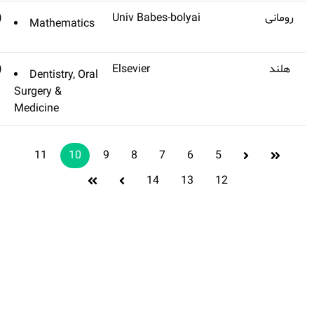
(تنظیم
Q3
Studia Universitatis Babes-
Mathematic
نشده)
bolyai Mathematica
(تنظیم
Q3
Pediatric Dental Journal
Dentistry, Ora
نشده)
Surgery &
Medicine
11
10