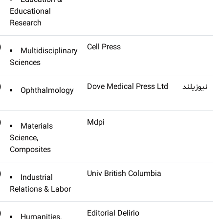
Education &
نشده)
Research In Undergraduate
Educational
Mathematics Education
Research
(تنظیم
Innovation
Multidiscipli
نشده)
Sciences
(تنظیم
Eye And Brain
Ophthalmol
نشده)
(تنظیم
Journal Of Composites
Materials
نشده)
Science
Science,
Composites
(تنظیم
Workplace-a Journal For
Industrial
نشده)
Academic Labor
Relations & Lab
(تنظیم
Caracteres-estudios
Humanities,