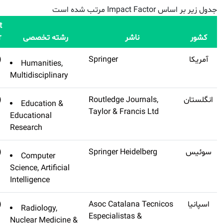
Impact
شته تخصصی
Factor
Q
نام مجله
(تنظیم
Q3
Journal Of Medical
Humanities,
نشده)
Humanities
Multidisciplinar
(تنظیم
Q2
Journal Of Educational
Education &
نشده)
Administration And History
Educational
Research
(تنظیم
Q3
Kunstliche Intelligenz
Computer
نشده)
Science, Artificia
Intelligence
(تنظیم
Q4
Imagen Diagnostica
Radiology,
نشده)
Nuclear Medicin