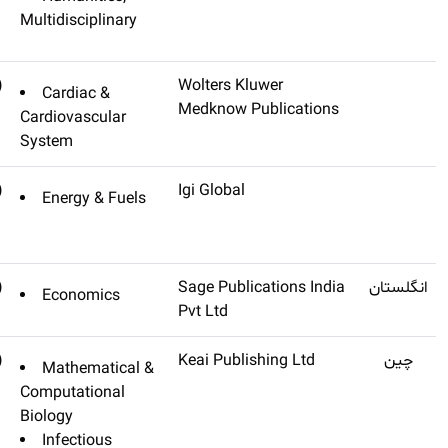
نشده)
Culturales Y Criticos De La
Multidisciplinar
Esfera Digital
(تنظیم
Heart Views
Cardiac &
نشده)
Cardiovascular
System
(تنظیم
International Journal Of
Energy & Fue
نشده)
Energy Optimization And
Engineering
(تنظیم
Q4
Journal Of Interdisciplinary
Economics
نشده)
Economics
(تنظیم
Infectious Disease Modelling
Mathematica
نشده)
Computational
Biology
Infectious