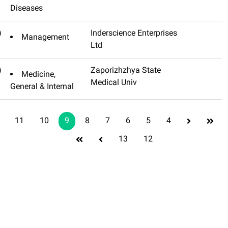
Diseases
(تنظیم
Middle East Journal Of
Managemen
نشده)
Management
(تنظیم
Zaporozhye Medical Journal
Medicine,
نشده)
General & Intern
11
10