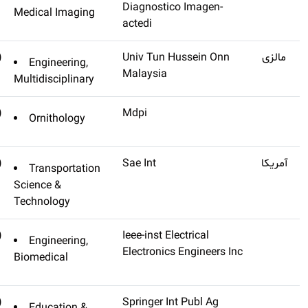
Medical Imagin
(تنظیم
Q3
International Journal Of
Engineering,
نشده)
Integrated Engineering
Multidisciplinar
(تنظیم
Birds
Ornithology
نشده)
(تنظیم
Q2
Sae International Journal Of
Transportati
نشده)
Fuels And Lubricants
Science &
Technology
(تنظیم
Ieee Open Journal Of
Engineering,
نشده)
Engineering In Medicine And
Biomedical
Biology
(تنظیم
International Journal Of