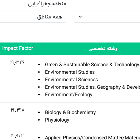
منطقه جغرافیایی
همه مناطق
رشته تخصصی
Impact Factor
۱۹٫۳۴۶
Green & Sustainable Science & Technology
Environmental Studies
Environmental Sciences
Environmental Studies, Geography & Deve
Environment/Ecology
۱۹٫۳۱۸
Biology & Biochemistry
Physiology
۱۹٫۱۶۲
Applied Physics/Condensed Matter/Materia