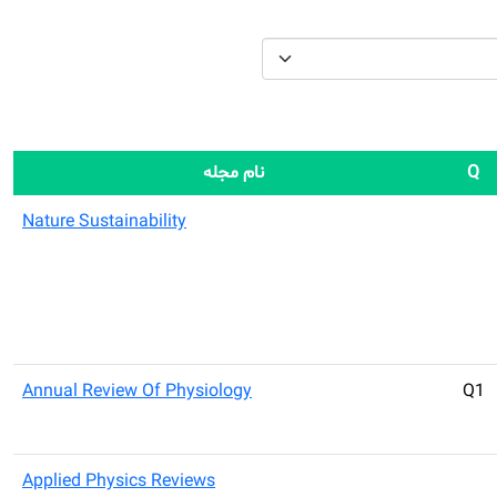
Q
نام مجله
Nature Sustainability
Annual Review Of Physiology
Q1
Applied Physics Reviews