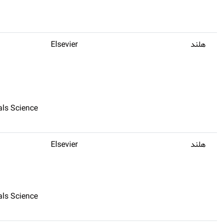
هلند
Elsevier
ls Science
هلند
Elsevier
ls Science