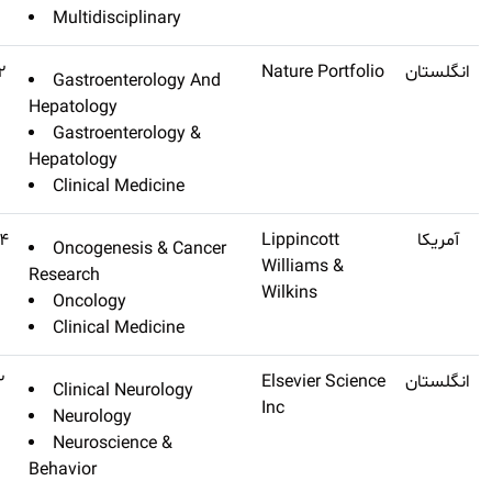
Multidiscipl
Nature Reviews
Q1
۴۶٫۸۰۲
Gastroenter
Gastroenterology &
Hepatology
Hepatology
Gastroenter
Hepatology
Clinical Med
Journal Of Clinical Oncology
Q1
۴۴٫۵۴۴
Oncogenesi
Research
Oncology
Clinical Med
Lancet Neurology
Q1
۴۴٫۱۸۲
Clinical Neu
Neurology
Neuroscienc
Behavior