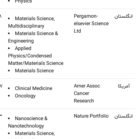
Physics
Progress In Materials Science
Q1
۳۹٫۵۸
Materials Sc
Multidisciplina
Materials S
Engineering
Applied
Physics/Conde
Matter/Materia
Materials S
Cancer Discovery
Q1
۳۹٫۳۹۷
Clinical Med
Oncology
Nature Nanotechnology
Q1
۳۹٫۲۱۳
Nanoscienc
Nanotechnolog
Materials Sc