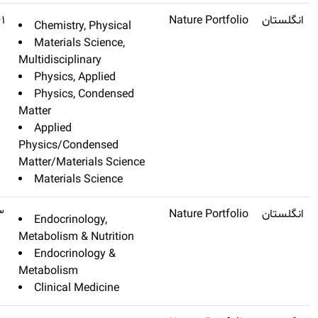
Nature Materials
Q1
۴۳٫۸۴۱
Chemistry, 
Materials Sc
Multidisciplina
Physics, Ap
Physics, C
Matter
Applied
Physics/Conde
Matter/Materia
Materials S
Nature Reviews
Q1
۴۳٫۳۳
Endocrinolo
Endocrinology
Metabolism & N
Endocrinolo
Metabolism
Clinical Med