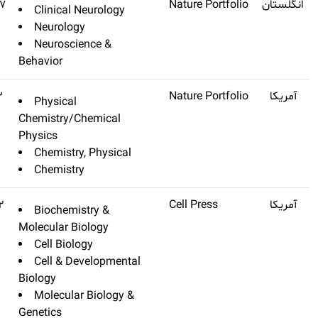
Nature Reviews Neurology
Q1
۴۲٫۹۳۷
Clinical Neu
Neurology
Neuroscienc
Behavior
Nature Catalysis
۴۱٫۸۱۳
Physical
Chemistry/Che
Physics
Chemistry, 
Chemistry
Cell
Q1
۴۱٫۵۸۲
Biochemistr
Molecular Biol
Cell Biology
Cell & Deve
Biology
Molecular B
Genetics