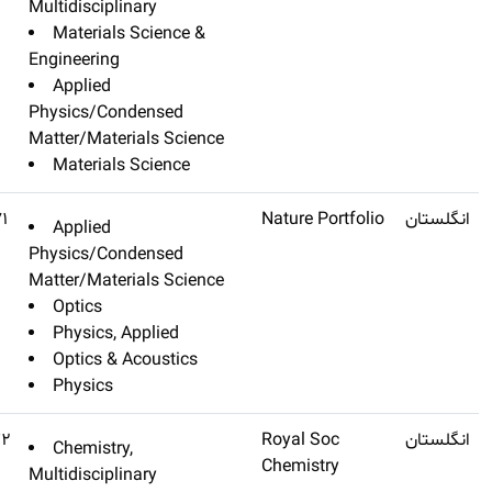
Multidisciplina
Materials S
Engineering
Applied
Physics/Conde
Matter/Materia
Materials S
Nature Photonics
Q1
۳۸٫۷۷۱
Applied
Physics/Conde
Matter/Materia
Optics
Physics, Ap
Optics & Ac
Physics
Energy & Environmental
Q1
۳۸٫۵۳۲
Chemistry,
Science
Multidisciplina