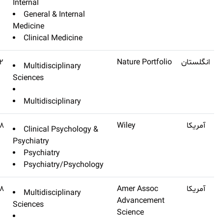
Internal
General & In
Medicine
Clinical Med
Nature
Q1
۴۹٫۹۶۲
Multidiscipl
Sciences
Multidiscipl
World Psychiatry
Q1
۴۹٫۵۴۸
Clinical Ps
Psychiatry
Psychiatry
Psychiatry/
Science
Q1
۴۷٫۷۲۸
Multidiscipl
Sciences