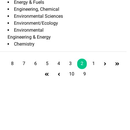
Energy & Fu
Engineering
Environment
Environmen
Environmen
Engineering & 
Chemistry
8
7
6