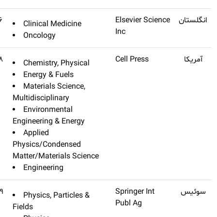
Lancet Oncology
Q1
۴۱٫۳۱۶
Clinical Med
Oncology
Joule
۴۱٫۲۴۸
Chemistry, 
Energy & Fu
Materials Sc
Multidisciplina
Environmen
Engineering & 
Applied
Physics/Conde
Matter/Materia
Engineering
Living Reviews In Relativity
Q1
۴۰٫۴۲۹
Physics, Par
Fields