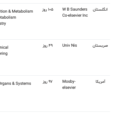
Q1
۱۱٫۹
Endocrinology, Nutrition & Me
اشتراک
Endocrinology & Metabolism
طلایی
Biology & Biochemistry
تهیه
کنید
Q1
۱۱٫۸
Engineering, Mechanical
اشتراک
Mechanical Engineering
طلایی
Engineering
تهیه
کنید
Q1
۱۱٫۸
Medical Research, Organs & S
اشتراک
Dermatology
طلایی
Clinical Medicine
تهیه
کنید