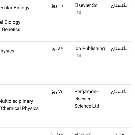
Q1
۱۱٫۸
Biochemistry & Molecular Biol
اشتراک
Cell Biology
طلایی
Cell & Developmental Biology
تهیه
Molecular Biology & Genetics
کنید
Q1
۱۱٫۷
Astronomy & Astrophysics
اشتراک
Space Sciences
طلایی
Space Science
تهیه
کنید
Q1
۱۱٫۶
Chemistry, Physical
اشتراک
Materials Science, Multidiscipl
طلایی
Physical Chemistry/Chemical 
تهیه
Chemistry
کنید