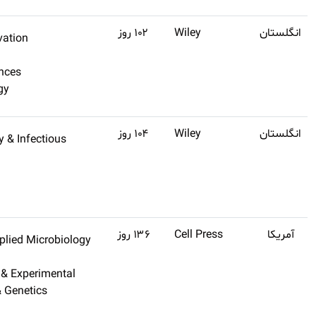
Q1
۱۲
Biodiversity Conservation
اشتراک
Ecology
طلایی
Environmental Sciences
تهیه
Environment/Ecology
کنید
Q1
۱۲
Clinical Immunology & Infecti
اشتراک
Disease
طلایی
Allergy
تهیه
Immunology
کنید
Q1
۱۲
Biotechnology & Applied Micro
اشتراک
Genetics & Heredity
طلایی
Medicine, Research & Experime
تهیه
Molecular Biology & Genetics
کنید
Clinical Medicine