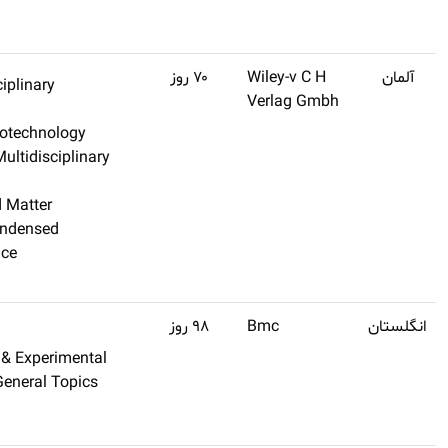
کنید
Q1
۱۲٫۱
Chemistry, Multidisciplinary
اشتراک
Chemistry, Physical
طلایی
Nanoscience & Nanotechnolog
تهیه
Materials Science, Multidiscipl
کنید
Physics, Applied
Physics, Condensed Matter
Applied Physics/Condensed
Matter/Materials Science
Materials Science
Q1
۱۲٫۱
Cell Biology
اشتراک
Medicine, Research & Experime
طلایی
Medical Research, General Top
تهیه
Clinical Medicine
کنید