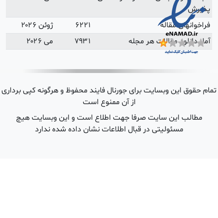
۲
 کپی برداری
یت هیچ
د