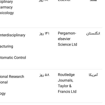
Q1
۱۱٫۵
Chemistry, Multidisciplinary
اشتراک
Pharmacology & Pharmacy
طلایی
Pharmacology & Toxicology
تهیه
کنید
Q1
۱۱٫۴
Computer Science, Interdiscipl
اشتراک
Applications
طلایی
Engineering, Manufacturing
تهیه
Robotics
کنید
Ai, Robotics, And Automatic Co
Engineering
Q1
۱۱٫۴
Education & Educational Rese
اشتراک
Psychology, Educational
طلایی
Psychology
تهیه
Psychiatry/Psychology
کنید