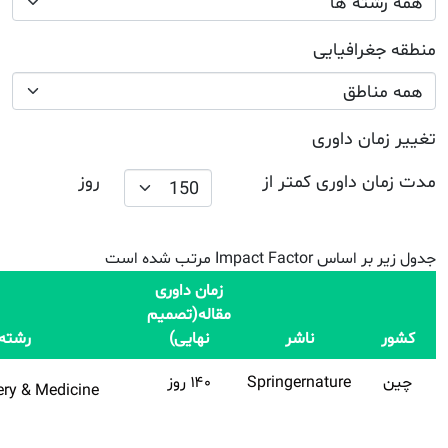
Impact
رشته تخصصی
Factor
Q
نام مجله
Q1
۱۲٫۲
Dentistry, Oral Surgery & Medic
اشتراک
Clinical Medicine
طلایی
تهیه